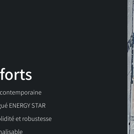
forts
t contemporaine
gué ENERGY STAR
lidité et robustesse
nalisable