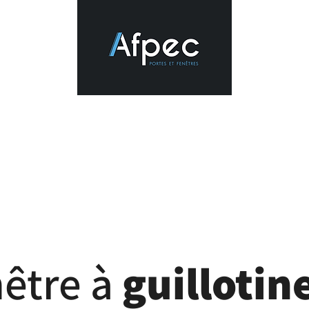
nêtre à
guillotin