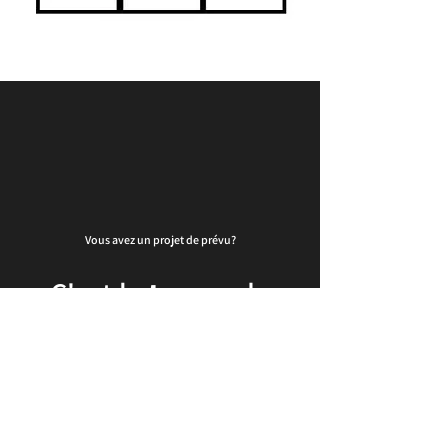
Vous avez un projet de prévu?
C'est le
temps
de
passer a
l'action
.
Demandez un devis